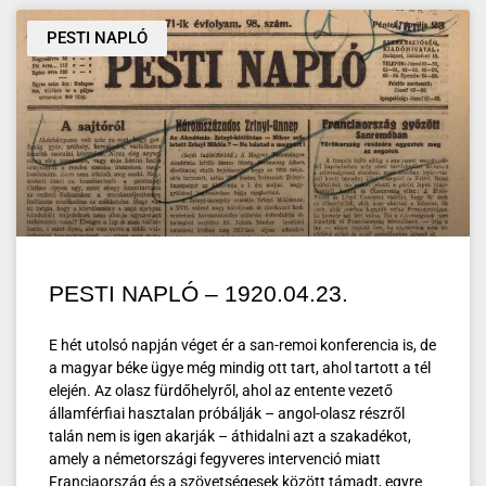
PESTI NAPLÓ
PESTI NAPLÓ – 1920.04.23.
E hét utolsó napján véget ér a san-remoi konferencia is, de
a magyar béke ügye még mindig ott tart, ahol tartott a tél
elején. Az olasz fürdőhelyről, ahol az entente vezető
államférfiai hasztalan próbálják – angol-olasz részről
talán nem is igen akarják – áthidalni azt a szakadékot,
amely a németországi fegyveres intervenció miatt
Franciaország és a szövetségesek között támadt, egyre