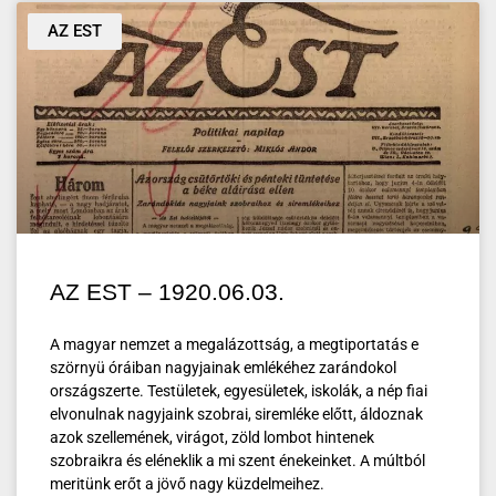
AZ EST
AZ EST – 1920.06.03.
A magyar nemzet a megalázottság, a megtiportatás e
szörnyü óráiban nagyjainak emlékéhez zarándokol
országszerte. Testületek, egyesületek, iskolák, a nép fiai
elvonulnak nagyjaink szobrai, siremléke előtt, áldoznak
azok szellemének, virágot, zöld lombot hintenek
szobraikra és eléneklik a mi szent énekeinket. A múltból
meritünk erőt a jövő nagy küzdelmeihez.