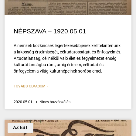
NÉPSZAVA – 1920.05.01
A nemzeti közkincsek legértékesebbjének kell tekintenünk
a lakosság értelmiségét, céltudatosságát és önfegyelmét.
A tudatlanság, cél nélkül való élet és fegyelmezetlenség
kulturátlanságba ránt, amig értelem, céltudat és
önfegyelem a világ kulturnépeinek sorába emel.
TOVÁBB OLVASOM »
2020.05.01.
Nincs hozzászólás
AZ EST