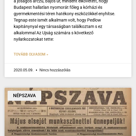
a jóságos arczu, bájos ur, mindent elkövetett, hogy
Budapest hallatlan nyomorát főleg a kórházi és
gyermekmentési téren hatékony eszközökkel enyhítse.
Tegnap este ismét alkalmam volt, hogy Pedlow
kapitánynyal egy társaságban találkoztam s ez
alkalommal Az Ujság számára s következő
nyilatkozatokat tette:
TOVÁBB OLVASOM »
2020.05.09.
Nincs hozzászólás
NÉPSZAVA