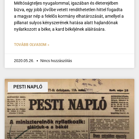
Méltóságteljes nyugalommal, igazában és életerejében
bizva, egy jobb jövőbe vetett rendithetetlen hittel fogadta
a magyar nép a felelős kormány elhatározását, amellyel a
pillanat sulyos kényszerének hatása alatt hajlandónak
nyilatkozott a béke, a kard békéjének aláírására.
TOVÁBB OLVASOM »
2020.05.26.
Nincs hozzászólás
PESTI NAPLÓ