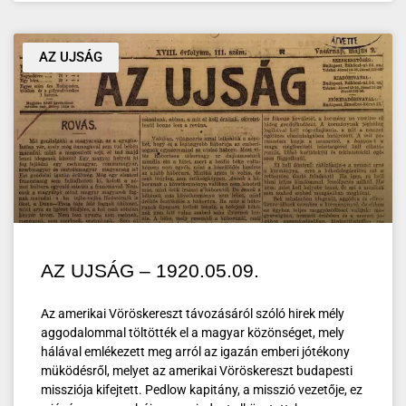
AZ UJSÁG
AZ UJSÁG – 1920.05.09.
Az amerikai Vöröskereszt távozásáról szóló hirek mély
aggodalommal töltötték el a magyar közönséget, mely
hálával emlékezett meg arról az igazán emberi jótékony
müködésről, melyet az amerikai Vöröskereszt budapesti
missziója kifejtett. Pedlow kapitány, a misszió vezetője, ez