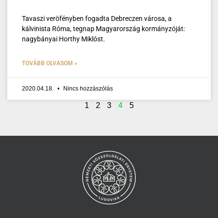
Tavaszi veröfényben fogadta Debreczen városa, a
kálvinista Róma, tegnap Magyarország kormányzóját:
nagybányai Horthy Miklóst.
TOVÁBB OLVASOM »
2020.04.18.
Nincs hozzászólás
1
2
3
4
5