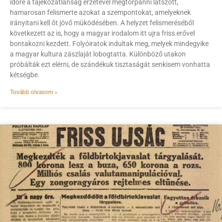
időre a tájékozatlanság érzetével megtorpanni látszott,
hamarosan felismerte azokat a szempontokat, amelyeknek
irányitani kell őt jövő müködésében. A helyzet felismeréséből
következett az is, hogy a magyar irodalom itt ujra friss erővel
bontakozni kezdett. Folyóiratok indultak meg, melyek mindegyike
a magyar kultura zászlaját lobogtatta. Különböző utakon
próbálták ezt elérni, de szándékuk tisztaságát senkisem vonhatta
kétségbe.
Tovább olvasom »