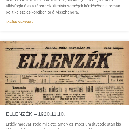
helyzet jellemzéséül itt közöljük a „Dimineaţa” cikkét, melynek
állásfoglalása a tárcanélküli miniszterségek kérdésében a román
politika széles köreiben talál visszhangra.
Tovább olvasom »
ELLENZÉK – 1920.11.10.
Erdély magyar irodalmi élete, amely az imperium átvétele után kis