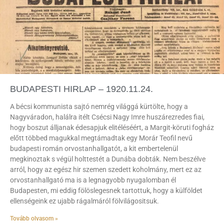
BUDAPESTI HIRLAP – 1920.11.24.
A bécsi kommunista sajtó nemrég világgá kürtölte, hogy a
Nagyváradon, halálra itélt Csécsi Nagy Imre huszárezredes fiai,
hogy boszut álljanak édesapjuk elitéléséért, a Margit-köruti fogház
előtt többed magukkal megtámadtak egy Morár Teofil nevű
budapesti román orvostanhallgatót, a kit embertelenül
megkinoztak s végül holttestét a Dunába dobták. Nem beszélve
arról, hogy az egész hir szemen szedett koholmány, mert ez az
orvostanhallgató ma is a legnagyobb nyugalomban él
Budapesten, mi eddig fölöslegesnek tartottuk, hogy a külföldet
ellenségeink ez ujabb rágalmáról fölvilágositsuk.
Tovább olvasom »