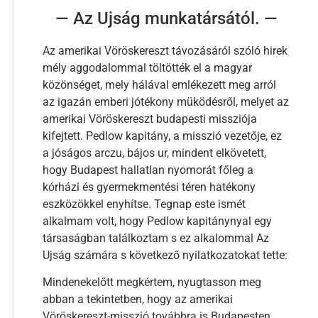
— Az Ujság munkatársától. —
Az amerikai Vöröskereszt távozásáról szóló hirek
mély aggodalommal töltötték el a magyar
közönséget, mely hálával emlékezett meg arról
az igazán emberi jótékony müködésről, melyet az
amerikai Vöröskereszt budapesti missziója
kifejtett. Pedlow kapitány, a misszió vezetője, ez
a jóságos arczu, bájos ur, mindent elkövetett,
hogy Budapest hallatlan nyomorát főleg a
kórházi és gyermekmentési téren hatékony
eszközökkel enyhítse. Tegnap este ismét
alkalmam volt, hogy Pedlow kapitánynyal egy
társaságban találkoztam s ez alkalommal Az
Ujság számára s következő nyilatkozatokat tette:
Mindenekelőtt megkértem, nyugtasson meg
abban a tekintetben, hogy az amerikai
Vöröskereszt-misszió továbbra is Budapesten