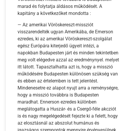
marad és folytatja áldásos működését. A
kapitány a következőket mondotta :
— Az amerikai Vöröskereszt-missziót
visszarendelték ugyan Amerikába, de Emerson
ezredes, ki az amerikai Vöröskereszt-szolgálat
egész Európára kiterjedő ügyeit intézi, a
napokban Budapesten járt és minden tekintetben
meg volt elégedve azzal az eredménynyel. melyet
itt látott. Tapasztalhatta azt is, hogy a misszió
működésére Budapesten különösen szükség van
és ebben az értelemben is tett jelentést.
Mindenesetre ez alapot nyujt arra a reménységre,
hogy a misszió továbbra is Budapesten
maradhat. Ennerson ezredes különben
meglátogatta a Huszár- és a Csergő-féle akcziót
is és nagy megelégedését fejezte ki a felett, hogy
az elosztásnál az abszolut humánus és
igazságos szempontok mennyire érvényesülnek.