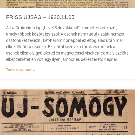
FRISS UJSÁG – 1920.11.05
A La Croix cimü lap „Levél Szlovákiából” cimmel cikket közöl,
amely többek között igy szól: A csehek nem tudták saját nemzeti
ösztönüket fékezni; két-három hónappal ez elfoglalás után már
elkezdödött a reakció. Ez időtől kezdve a tótok és rutének a
csehek ellen oly gyülölettel és megvetéssel viseltetnek mely ezelőtt
elképzelhetetlen volt egy ilyen jámbor és békeszerető népnél.
Tovább olvasom »