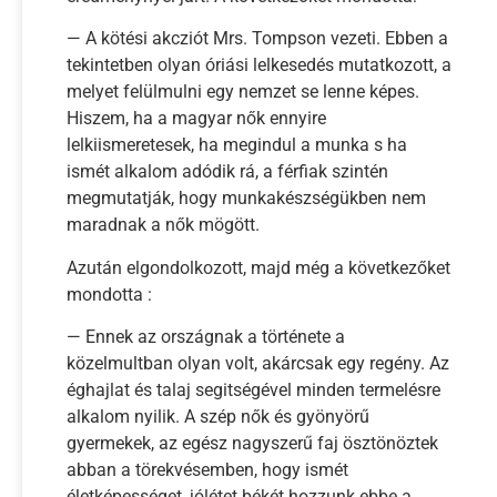
— A kötési akcziót Mrs. Tompson vezeti. Ebben a
tekintetben olyan óriási lelkesedés mutatkozott, a
melyet felülmulni egy nemzet se lenne képes.
Hiszem, ha a magyar nők ennyire
lelkiismeretesek, ha megindul a munka s ha
ismét alkalom adódik rá, a férfiak szintén
megmutatják, hogy munkakészségükben nem
maradnak a nők mögött.
Azután elgondolkozott, majd még a következőket
mondotta :
— Ennek az országnak a története a
közelmultban olyan volt, akárcsak egy regény. Az
éghajlat és talaj segitségével minden termelésre
alkalom nyilik. A szép nők és gyönyörű
gyermekek, az egész nagyszerű faj ösztönöztek
abban a törekvésemben, hogy ismét
életképességet, jólétet békét hozzunk ebbe a