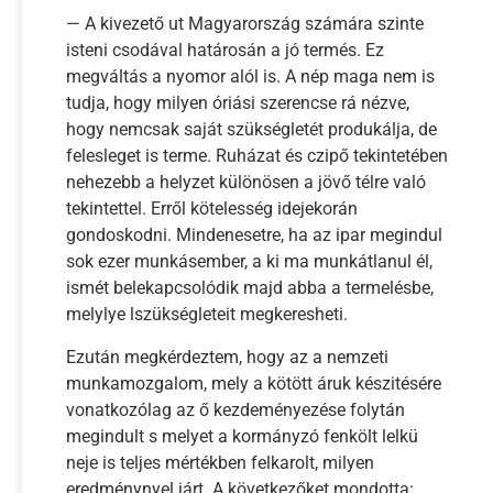
— A kivezető ut Magyarország számára szinte
isteni csodával határosán a jó termés. Ez
megváltás a nyomor alól is. A nép maga nem is
tudja, hogy milyen óriási szerencse rá nézve,
hogy nemcsak saját szükségletét produkálja, de
felesleget is terme. Ruházat és czipő tekintetében
nehezebb a helyzet különösen a jövő télre való
tekintettel. Erről kötelesség idejekorán
gondoskodni. Mindenesetre, ha az ipar megindul
sok ezer munkásember, a ki ma munkátlanul él,
ismét belekapcsolódik majd abba a termelésbe,
melylye lszükségleteit megkeresheti.
Ezután megkérdeztem, hogy az a nemzeti
munkamozgalom, mely a kötött áruk készitésére
vonatkozólag az ő kezdeményezése folytán
megindult s melyet a kormányzó fenkölt lelkü
neje is teljes mértékben felkarolt, milyen
eredménynyel járt. A következőket mondotta: