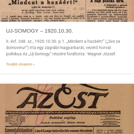
UJ-SOMOGY – 1920.10.30.
II. évf. 248. sz., 1920.10.30. p.1. „Mindent a hazáért!” („Sve za
domovinu!”) Irta egy zágrábi magyarbarát, vezető horvát
politikus.Az „Uj-Somogy” részére fordította : Wagner József.
Tovább olvasom »