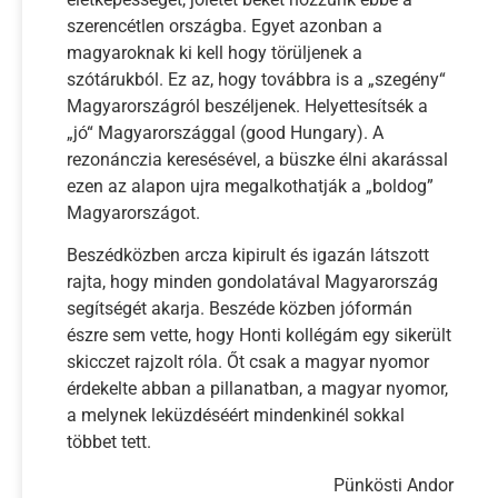
szerencétlen országba. Egyet azonban a
magyaroknak ki kell hogy törüljenek a
szótárukból. Ez az, hogy továbbra is a „szegény“
Magyarországról beszéljenek. Helyettesítsék a
„jó“ Magyarországgal (good Hungary). A
rezonánczia keresésével, a büszke élni akarással
ezen az alapon ujra megalkothatják a „boldog”
Magyarországot.
Beszédközben arcza kipirult és igazán látszott
rajta, hogy minden gondolatával Magyarország
segítségét akarja. Beszéde közben jóformán
észre sem vette, hogy Honti kollégám egy sikerült
skicczet rajzolt róla. Őt csak a magyar nyomor
érdekelte abban a pillanatban, a magyar nyomor,
a melynek leküzdéséért mindenkinél sokkal
többet tett.
Pünkösti Andor