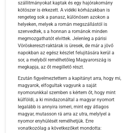
szállitmányokat kaptak és egy hajórakomány
kötöszer is érkezett. A vidéki kórházakban is
rengeteg sok a panasz, különösen azokon a
helyeken, melyek a román megszállástól is
szenvedtek, s a honnan a románok minden
megmozgathatót elvittek. Jelenleg a párisi
Vöröskereszt-raktárak is üresek, de már a jövő
napokban az egész készlet felujitására kerül a
sor, a melyből remélhetőleg Magyarország is
megkapja, az őt megillető részt.
Ezután figyelmeztettem a kapitányt arra, hogy mi,
magyarok, elfogultak vagyunk a saját
nyomorunkkal szemben s kértem őt, hogy mint
külföldi, a ki mindazonáltal a magyar nyomort
legalább is annyira ismeri, mint egy átlagos
magyar, mutasson rá arra az utra, melylyel a
nyomor enyhülését remélhetjük. Erre
vonatkozólag a következőket mondotta: