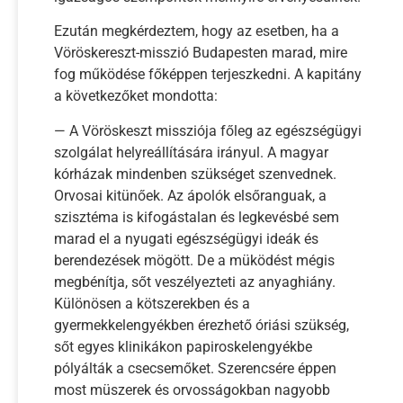
Ezután megkérdeztem, hogy az esetben, ha a
Vöröskereszt-misszió Budapesten marad, mire
fog működése főképpen terjeszkedni. A kapitány
a következőket mondotta:
— A Vöröskeszt missziója főleg az egészségügyi
szolgálat helyreállítására irányul. A magyar
kórházak mindenben szükséget szenvednek.
Orvosai kitünőek. Az ápolók elsőranguak, a
szisztéma is kifogástalan és legkevésbé sem
marad el a nyugati egészségügyi ideák és
berendezések mögött. De a müködést mégis
megbénítja, sőt veszélyezteti az anyaghiány.
Különösen a kötszerekben és a
gyermekkelengyékben érezhető óriási szükség,
sőt egyes klinikákon papiroskelengyékbe
pólyálták a csecsemőket. Szerencsére éppen
most müszerek és orvosságokban nagyobb