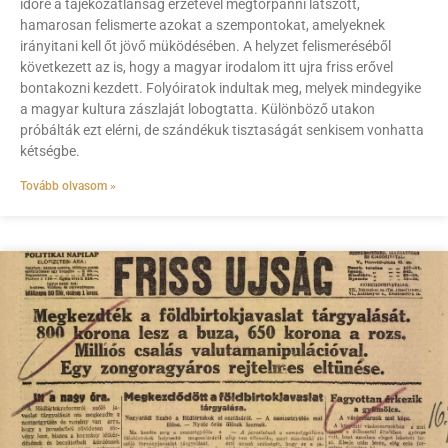
időre a tájékozatlanság érzetével megtorpanni látszott,
hamarosan felismerte azokat a szempontokat, amelyeknek
irányitani kell őt jövő müködésében. A helyzet felismeréséből
következett az is, hogy a magyar irodalom itt ujra friss erővel
bontakozni kezdett. Folyóiratok indultak meg, melyek mindegyike
a magyar kultura zászlaját lobogtatta. Különböző utakon
próbálták ezt elérni, de szándékuk tisztaságát senkisem vonhatta
kétségbe.
Tovább olvasom »