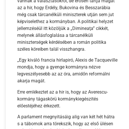
vannak a választásokról, de erősen tartja magát
az a hir, hogy Erdély, Bukovina és Besszarábia
még csak tárcanélküli miniszterek utján sem jut
képviselethez a kormányban. A politikai helyzet
jellemzéséül itt közöljük a „Dimineaţa” cikkét,
melynek állásfoglalása a tárcanélküli
miniszterségek kérdésében a román politika
széles köreiben talál visszhangra.
„Egy kiváló francia hirlapiró, Alexis de Tacqueville
mondja, hogy a gyenge kormányra nézve
legveszélyesebb az az óra, amidőn reformálni
akarja magát.
Erre emlékeztet az a hir is, hogy az Averescu-
kormány tágaskörü kormánykiegészités
előestéjéhez érkezett.
A parlament megnyitásáig alig van két hét hátra
s a tábornok arra törekszik, hogy az első ülésen