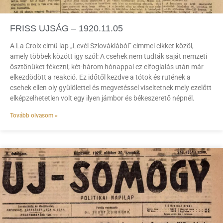
FRISS UJSÁG – 1920.11.05
A La Croix cimü lap „Levél Szlovákiából” cimmel cikket közöl,
amely többek között igy szól: A csehek nem tudták saját nemzeti
ösztönüket fékezni; két-három hónappal ez elfoglalás után már
elkezdödött a reakció. Ez időtől kezdve a tótok és rutének a
csehek ellen oly gyülölettel és megvetéssel viseltetnek mely ezelőtt
elképzelhetetlen volt egy ilyen jámbor és békeszerető népnél.
Tovább olvasom »