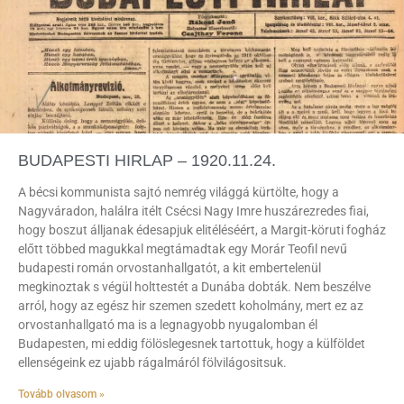
BUDAPESTI HIRLAP – 1920.11.24.
A bécsi kommunista sajtó nemrég világgá kürtölte, hogy a
Nagyváradon, halálra itélt Csécsi Nagy Imre huszárezredes fiai,
hogy boszut álljanak édesapjuk elitéléséért, a Margit-köruti fogház
előtt többed magukkal megtámadtak egy Morár Teofil nevű
budapesti román orvostanhallgatót, a kit embertelenül
megkinoztak s végül holttestét a Dunába dobták. Nem beszélve
arról, hogy az egész hir szemen szedett koholmány, mert ez az
orvostanhallgató ma is a legnagyobb nyugalomban él
Budapesten, mi eddig fölöslegesnek tartottuk, hogy a külföldet
ellenségeink ez ujabb rágalmáról fölvilágositsuk.
Tovább olvasom »