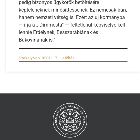
pedig bizonyos ügykörök betöltésére
képteleneknek minősittessenek. Ez nemcsak bün,
hanem nemzeti vétség is. Ezért az uj kormányba
— irja a „ Dimmesta” — feltétlenül képviselve kell
lennie Erdélynek, Besszarábiának és
Bukovinának is.”
SzekelyNep19201117
Letöltés