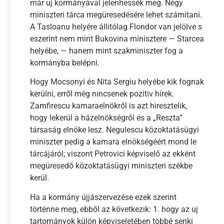
már uj kormányával jelenhessék meg. Négy
miniszteri tárca megüresedésére lehet számitani.
A Tasloanu helyére állitólag Flondor van jelölve s
eszerint nem mint Bukovina minisztere — Starcea
helyébe, — hanem mint szakminiszter fog a
kormányba belépni.
Hogy Mocsonyi és Nita Sergiu helyébe kik fognak
kerülni, erről még nincsenek pozitiv hírek.
Zamfirescu kamaraelnökről is azt hiresztelik,
hogy lekerül a házelnökségről és a „Reszta”
társaság elnöke lesz. Negulescu közoktatásügyi
miniszter pedig a kamara elnökségéért mond le
tárcájáról; viszont Petrovici képviselő az ekként
megüresedő közoktatásügyi miniszteri székbe
kerül.
Ha a kormány újjászervezése ezek szerint
történne meg, ebből az következik: 1. hogy az uj
tartományok külön képviseletében többé senki