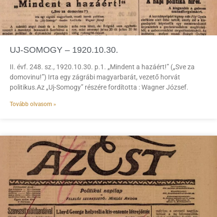
UJ-SOMOGY – 1920.10.30.
II. évf. 248. sz., 1920.10.30. p.1. „Mindent a hazáért!” („Sve za
domovinu!”) Irta egy zágrábi magyarbarát, vezető horvát
politikus.Az „Uj-Somogy” részére fordította : Wagner József.
Tovább olvasom »