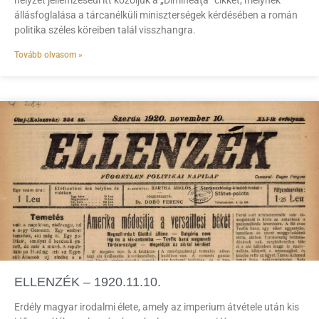
helyzet jellemzéséül itt közöljük a „Dimineaţa” cikkét, melynek
állásfoglalása a tárcanélküli miniszterségek kérdésében a román
politika széles köreiben talál visszhangra.
Tovább olvasom »
ELLENZÉK – 1920.11.10.
Erdély magyar irodalmi élete, amely az imperium átvétele után kis