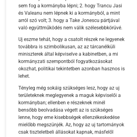
sem fog a kormányba lépni; 2. hogy Trancu Jasi
és Valeanu nem lépnek ki a kormányból, a mint
arról szó volt; 3. hogy a Take Jonescu pártjával
való együttműködés nem válik szélesebbkörüvé.
Uj eszme tehát, hogy a csatolt részek ne legyenek
továbbra is szimbolikusan, az az tárcanélküli
miniszterek által képviselve a kabinetben, a mi
kormányzati szempontból fogyatkozásokat
okozhat, politikai tekintetben azonban hasznos is
lehet.
Tényleg még sokáig szükséges lesz, hogy az uj
területeknek meglegyenek a maguk képviselői a
kormányban; ellenben e részeknek minél
bensőbb beolvadása végett az is szükséges
lenne, hogy eme kisebbségek ellenzékeskedése
mielőbb megszünjék. Az, hogy az uj tartományok
csak tiszteletbeli állásokat kapnak, másfelől