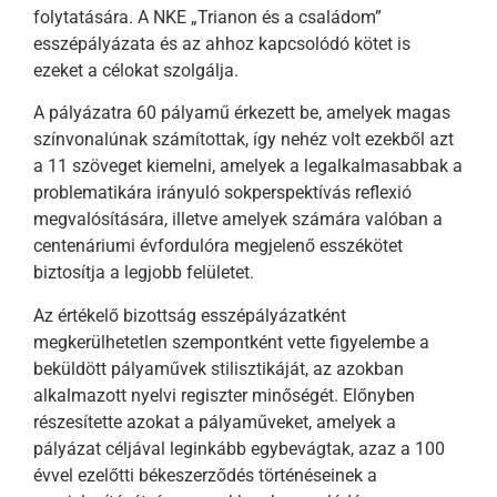
folytatására. A NKE „Trianon és a családom”
esszépályázata és az ahhoz kapcsolódó kötet is
ezeket a célokat szolgálja.
A pályázatra 60 pályamű érkezett be, amelyek magas
színvonalúnak számítottak, így nehéz volt ezekből azt
a 11 szöveget kiemelni, amelyek a legalkalmasabbak a
problematikára irányuló sokperspektívás reflexió
megvalósítására, illetve amelyek számára valóban a
centenáriumi évfordulóra megjelenő esszékötet
biztosítja a legjobb felületet.
Az értékelő bizottság esszépályázatként
megkerülhetetlen szempontként vette figyelembe a
beküldött pályaművek stilisztikáját, az azokban
alkalmazott nyelvi regiszter minőségét. Előnyben
részesítette azokat a pályaműveket, amelyek a
pályázat céljával leginkább egybevágtak, azaz a 100
évvel ezelőtti békeszerződés történéseinek a