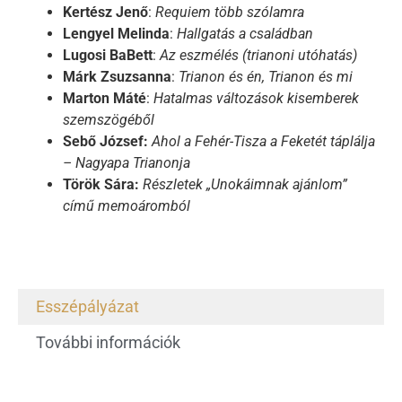
Kertész Jenő
:
Requiem több szólamra
Lengyel Melinda
:
Hallgatás a családban
Lugosi BaBett
:
Az eszmélés (trianoni utóhatás)
Márk Zsuzsanna
:
Trianon és én, Trianon és mi
Marton Máté
:
Hatalmas változások kisemberek
szemszögéből
Sebő József:
Ahol a Fehér-Tisza a Feketét táplálja
– Nagyapa Trianonja
Török Sára:
Részletek „Unokáimnak ajánlom”
című memoáromból
Esszépályázat
További információk