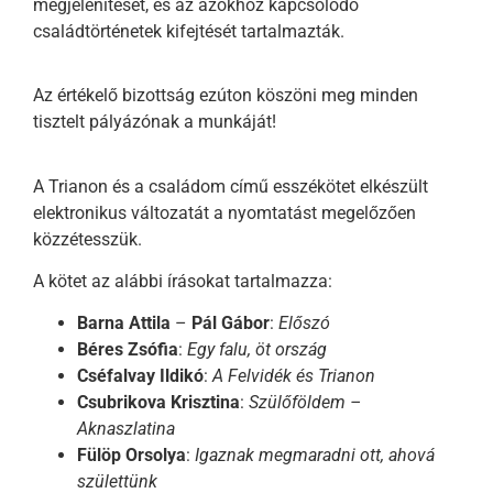
megjelenítését, és az azokhoz kapcsolódó
családtörténetek kifejtését tartalmazták.
Az értékelő bizottság ezúton köszöni meg minden
tisztelt pályázónak a munkáját!
A Trianon és a családom című esszékötet elkészült
elektronikus változatát a nyomtatást megelőzően
közzétesszük.
A kötet az alábbi írásokat tartalmazza:
Barna Attila
–
Pál Gábor
:
Előszó
Béres Zsófia
:
Egy falu, öt ország
Cséfalvay Ildikó
:
A Felvidék és Trianon
Csubrikova Krisztina
:
Szülőföldem –
Aknaszlatina
Fülöp Orsolya
:
Igaznak megmaradni ott, ahová
születtünk