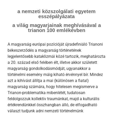
a nemzeti közszolgálati egyetem
esszépályázata
a világ magyarjainak meghívásával a
trianon 100 emlékévben
A magyarság európai pozícióját újradefiniáló Trianoni
békeszerződés a magyarság történetének
legjelentősebb kataklizmái közé tartozik, meghatározta
a 20. század első felében élt, illetve akkor született
magyarság gondolkodásmódját, ugyanakkor a
történelmi esemény máig kiható érvénnyel bír. Mindez
azt a kihívást állítja a mai (különösen a fiatal)
magyarság számára, hogy hitelesen megismerve a
Trianon-problematika mibenlétét, tudatosan
feldolgozzuk kollektív traumánkat, majd a kulturális
értékrendünkkel összhangban álló, de elfogadható
választ tudjunk adni nemzeti történelmünk