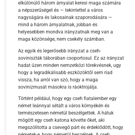
elkülönülő három árnyalat keresi maga számára
a népszerűséget és — tekintettel a város
nagyságára és lakosainak szaporodására —
mind a három árnyalatnak, jobban és
helyesebben mondva irányzatnak meg van a
maga közönsége, nem csekély számban.
Az egyik és legerősebb irányzat a cseh-
soviniszták táborában csoportosul. Ez az irányzat
hadat üzen minden nemzetközi törekvésnek, ugy
hogy a legradikálisabb eszközöktől sem riad
vissza, ha arról van szó, hogy a maga
sovinizmusát másokra is ráoktrojálja.
Történt például, hogy egy cseh fiatalember egy
német leánnyal sétált a város környékén és
természetesen németül beszélgettek. A hátuk
mögött egy cseh katona követte őket, aki
megszólitotta a csevegő párt és érdeklődött, hogy
németek-e, hogy németül beszélnek. A cseh