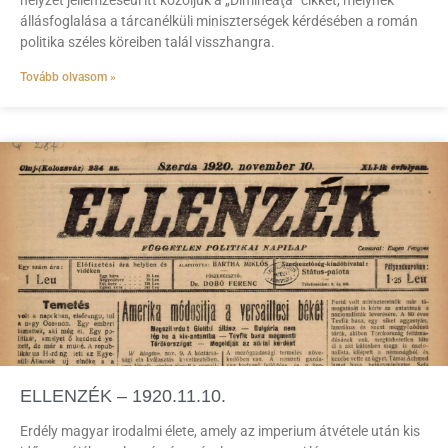
helyzet jellemzéséül itt közöljük a „Dimineaţa” cikkét, melynek
állásfoglalása a tárcanélküli miniszterségek kérdésében a román
politika széles köreiben talál visszhangra.
Tovább olvasom »
ELLENZÉK – 1920.11.10.
Erdély magyar irodalmi élete, amely az imperium átvétele után kis