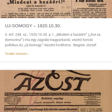
UJ-SOMOGY – 1920.10.30.
II. évf. 248. sz., 1920.10.30. p.1. „Mindent a hazáért!” („Sve za
domovinu!”) Irta egy zágrábi magyarbarát, vezető horvát
politikus.Az „Uj-Somogy” részére fordította : Wagner József.
Tovább olvasom »