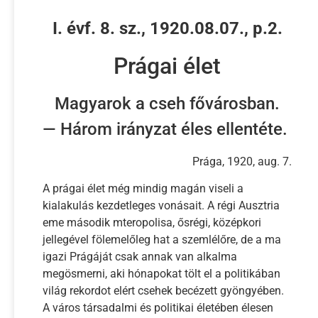
I. évf. 8. sz., 1920.08.07., p.2.
Prágai élet
Magyarok a cseh fővárosban.
— Három irányzat éles ellentéte.
Prága, 1920, aug. 7.
A prágai élet még mindig magán viseli a
kialakulás kezdetleges vonásait. A régi Ausztria
eme második mteropolisa, ősrégi, középkori
jellegével fölemelőleg hat a szemlélőre, de a ma
igazi Prágáját csak annak van alkalma
megösmerni, aki hónapokat tölt el a politikában
világ rekordot elért csehek becézett gyöngyében.
A város társadalmi és politikai életében élesen