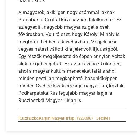
hazafiaknak.
A magyarok, akik igen nagy számmal laknak
Prágában a Centrál kávéházban találkoznak. Ez
az egyedül, nagyobb magyar sziget a cseh
fővárosban. Volt rá eset, hogy Károlyi Mihály is
megfordult ebben a kávéházban. Megjelenése
vegyes hatást váltott ki a jelenvolt ifjuúságból.
Egy részök megéljenezte de éppen annyian voltak
akik megabcugolták. Ez az a kávéház különben,
ahol a magyar kultúra menedéket talál s ahol
minden pesti lap megkapható, hasonlóképpen
minden Cseh-szlovák országi magyar lap, köztük
Podkarpatska Rus legujabb magyar lapja, a
Ruszinszkói Magyar Hirlap is.
RuszinszkoiKarpatiMagyarHirlap_19200807
Letöltés