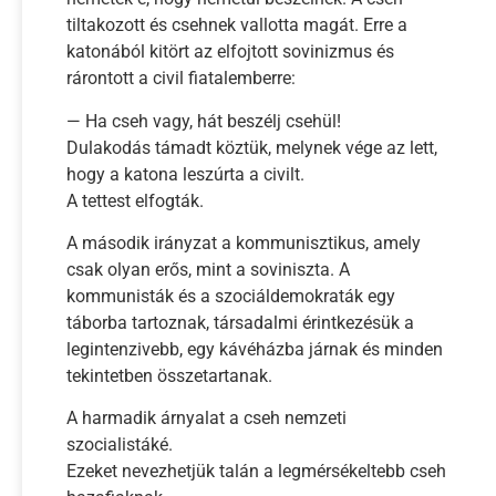
tiltakozott és csehnek vallotta magát. Erre a
katonából kitört az elfojtott sovinizmus és
rárontott a civil fiatalemberre:
— Ha cseh vagy, hát beszélj csehül!
Dulakodás támadt köztük, melynek vége az lett,
hogy a katona leszúrta a civilt.
A tettest elfogták.
A második irányzat a kommunisztikus, amely
csak olyan erős, mint a soviniszta. A
kommunisták és a szociáldemokraták egy
táborba tartoznak, társadalmi érintkezésük a
legintenzivebb, egy kávéházba járnak és minden
tekintetben összetartanak.
A harmadik árnyalat a cseh nemzeti
szocialistáké.
Ezeket nevezhetjük talán a legmérsékeltebb cseh