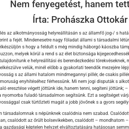
Nem fenyegetést, hanem tett
Írta: Prohászka Ottokár
és az alkotmányosság helyreállításán s az államfő jog-/ s ha
zerint a fejét. Mindenesetre nagy föladat állami s társadal­mi létü
elkészüljön s hogy a feldult s még mindig háborgó káoszba támp
huzzon, melyek körül a rend s az élet biztonsága kijegecedhess
tulajdonítunk e helyreállítási és berendezkedési törekvéseknek,
elkészülve velük, minél előbb a gyakorlati teendők mezejére lép
osság s az állami hatalom mindmegannyi pillér, de csakis pillér
omoruság enyhítéséhez férhessünk. Mi nem jogi disputák s alko
aló eresztése végett jöttünk ide, hanem tenni, segíteni jöttünk; –
a nyomorba fuladó társadalmon segítsünk. Ezt a segítséget vá
ossággal csak türtőzteti magát a jobb jövőnek s a gyors segél
 társadalomnak s népünknek csalódnia nem szabad. Csalódott
ban, csalódott az őrült bolsevikekben, csalódott – mondhatom –
 gazdasági képtelen helyzet elváltoztatására hatásosan semmi 