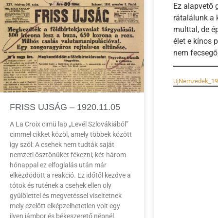
Ez alapvető g
rátalálunk a 
multtal, de é
élet e kínos
nem fecsegő,
UjNemzedek_19
FRISS UJSÁG – 1920.11.05
A La Croix cimü lap „Levél Szlovákiából”
cimmel cikket közöl, amely többek között
igy szól: A csehek nem tudták saját
nemzeti ösztönüket fékezni; két-három
hónappal ez elfoglalás után már
elkezdödött a reakció. Ez időtől kezdve a
tótok és rutének a csehek ellen oly
gyülölettel és megvetéssel viseltetnek
mely ezelőtt elképzelhetetlen volt egy
ilyen jámbor és békeszerető népnél.