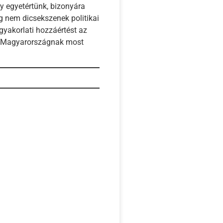
gy egyetértünk, bizonyára
ag nem dicsekszenek politikai
 gyakorlati hozzáértést az
g; Magyarországnak most