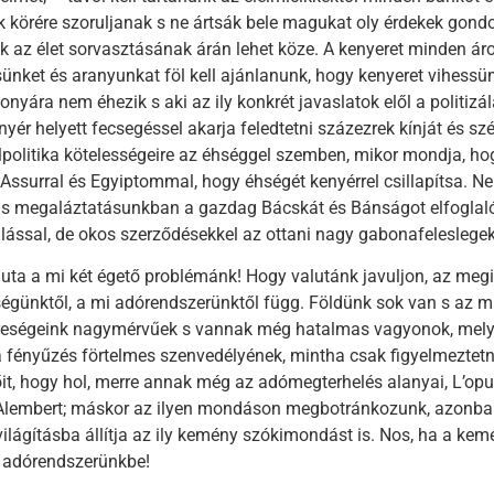
k körére szoruljanak s ne ártsák bele magukat oly érdekek gon
k az élet sorvasztásának árán lehet köze. A kenyeret minden áron
ünket és aranyunkat föl kell ajánlanunk, hogy kenyeret vihessün
zonyára nem éhezik s aki az ily konkrét javaslatok elől a politiz
yér helyett fecsegéssel akarja feledtetni százezrek kínját és s
lpolitika kötelességeire az éhséggel szemben, mikor mondja, ho
Assurral és Egyiptommal, hogy éhségét kenyérrel csillapítsa. Ne
s megaláztatásunkban a gazdag Bácskát és Bánságot elfoglaló 
ással, de okos szerződésekkel az ottani nagy gabonafeleslege
luta a mi két égető problémánk! Hogy valutánk javuljon, az megi
égünktől, a mi adórendszerünktől függ. Földünk sok van s az mi
reségeink nagymérvűek s vannak még hatalmas vagyonok, melye
a fényűzés förtelmes szenvedélyének, mintha csak figyelmeztet
őit, hogy hol, merre annak még az adómegterhelés alanyai, L’opu
lembert; máskor az ilyen mondáson megbotránkozunk, azonban 
világításba állítja az ily kemény szókimondást is. Nos, ha a ke
t adórendszerünkbe!