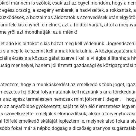
okról már nem is szólok, csak azt az egyet mondom, hogy a nem
z egész ország, a szegény emberek, a hadviseltek, a rokkantak, a
 küzködések, a borzalmas áldozatok s szenvedések után elgyötör
amiféle kis enyhet remélnek, azt a földtől várják, attól a megnyug
 melyről azt mondhatják: ez a miénk!
het adó kis birtokot s kis házat meg kell védenünk. Jogrendszer
 s a nép lelke szerint kell annak kialakulnia. A közigazgatásnak
ális érzés s a közszolgálat szerveit kell a világba állítania; a 
uság menhelyei, hanem jól fizetett gazdasági és közigazgatási 
teszem, hogy a munkáskérdést az emelkedő s több jogot, igazsá
rmészetes fejlődési folyamatának kell néznünk s arra törekedn
n s az egész termelésben nemcsak mint jött-ment idegen, – ho
 az anyaföldbe gyökerezett, saját telkén élő nemzetrész legye
 s szövetkezettel emeljük s előmozdítsuk; akkor a törvényhozási 
 fölfelé emelkedő skáláját lepleztem le, melynek alsó foka a siv
sőbb fokai már a népboldogság s dicsőség aranyos sugárzatá