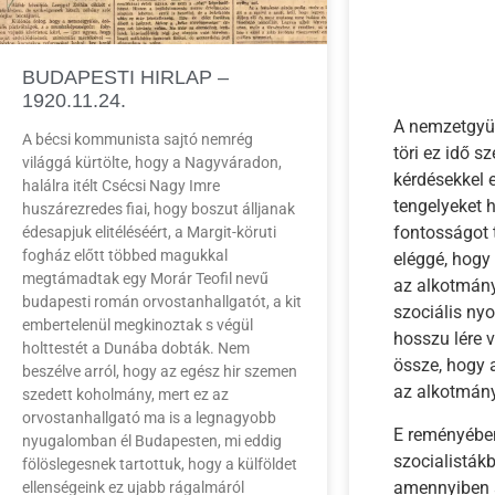
BUDAPESTI HIRLAP –
1920.11.24.
A nemzetgyül
A bécsi kommunista sajtó nemrég
töri ez idő s
világgá kürtölte, hogy a Nagyváradon,
kérdésekkel 
halálra itélt Csécsi Nagy Imre
tengelyeket 
huszárezredes fiai, hogy boszut álljanak
fontosságot 
édesapjuk elitéléséért, a Margit-köruti
fogház előtt többed magukkal
eléggé, hogy 
megtámadtak egy Morár Teofil nevű
az alkotmány
budapesti román orvostanhallgatót, a kit
szociális ny
embertelenül megkinoztak s végül
hosszu lére v
holttestét a Dunába dobták. Nem
össze, hogy 
beszélve arról, hogy az egész hir szemen
az alkotmány
szedett koholmány, mert ez az
orvostanhallgató ma is a legnagyobb
E reményében
nyugalomban él Budapesten, mi eddig
szocialisták
fölöslegesnek tartottuk, hogy a külföldet
amennyiben a
ellenségeink ez ujabb rágalmáról