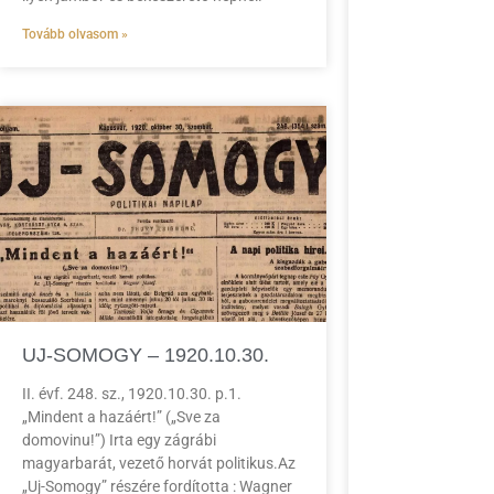
Tovább olvasom »
UJ-SOMOGY – 1920.10.30.
II. évf. 248. sz., 1920.10.30. p.1.
„Mindent a hazáért!” („Sve za
domovinu!”) Irta egy zágrábi
magyarbarát, vezető horvát politikus.Az
„Uj-Somogy” részére fordította : Wagner