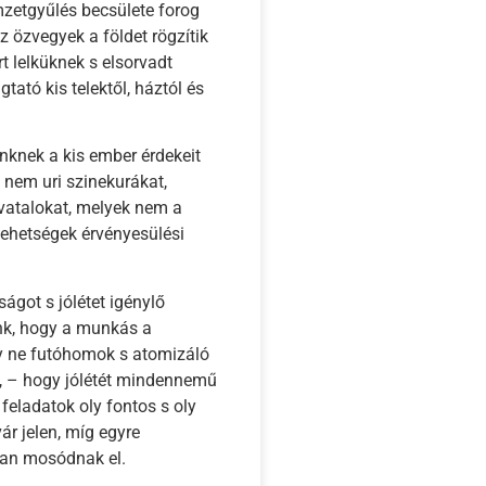
zetgyűlés becsülete forog
z özvegyek a földet rögzítik
t lelküknek s elsorvadt
tató kis telektől, háztól és
ünknek a kis ember érdekeit
 nem uri szinekurákat,
hivatalokat, melyek nem a
tehetségek érvényesülési
got s jólétet igénylő
ünk, hogy a munkás a
gy ne futóhomok s atomizáló
n, – hogy jólétét mindennemű
feladatok oly fontos s oly
ár jelen, míg egyre
ban mosódnak el.