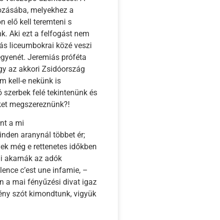
dozásába, melyekhez a
 elő kell teremteni s
k. Aki ezt a felfogást nem
álás liceumbokrai közé veszi
zégyenét. Jeremiás próféta
gy az akkori Zsidóország
m kell-e nekünk is
szerbek felé tekintenünk és
ket megszereznünk?!
nt a mi
nden aranynál többet ér;
k még e rettenetes időkben
ni akarnák az adók
lence c’est une infamie, –
a mai fényűzési divat igaz
mény szót kimondtunk, vigyük