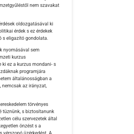
emzetgyűléstől nem szavakat
érdések oldozgatásával ki
itikai érdek s ez érdekek
 s eligazító gondolata.
ak nyomásával sem
emzeti kurzus
 ki ez a kurzus mondani- s
gazdáknak programjára
lhetem általánosságban a
, nemcsak az irányzat,
 kereskedelem törvényes
é tüznünk, s biztosítanunk
etlen célu szervezetek által
 kegyetlen önzést s a
és vérszopó üzérkedést. A