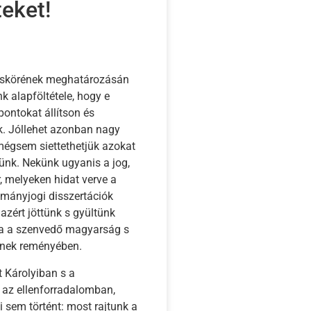
eket!
táskörének meghatározásán
nk alapföltétele, hogy e
ontokat állítson és
ék. Jóllehet azonban nagy
 mégsem siettethetjük azokat
jünk. Nekünk ugyanis a jog,
, melyeken hidat verve a
tmányjogi disszertációk
 azért jöttünk s gyültünk
rja a szenvedő magyarság s
ynek reményében.
 Károlyiban s a
 az ellenforradalomban,
sem történt: most rajtunk a