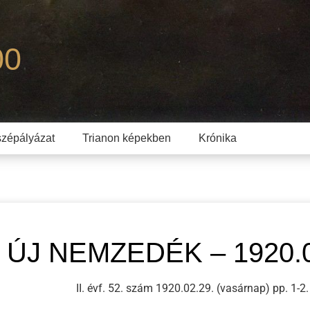
00
zépályázat
Trianon képekben
Krónika
ÚJ NEMZEDÉK – 1920.0
II. évf. 52. szám 1920.02.29. (vasárnap) pp. 1-2.