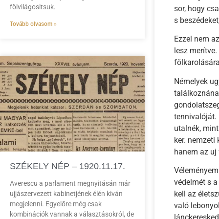
fölvilágositsuk.
sor, hogy cs
s beszédeket,
Tovább olvasom »
Ezzel nem az
lesz merítve
fölkarolására
Némelyek ug
találkoznának
gondolatszeg
tennivalóját
utalnék, min
ker. nemzeti
hanem az uj 
SZÉKELY NÉP – 1920.11.17.
Véleményem s
védelmét s a
Averescu a parlament megnyitásán már
kell az élets
ujjászervezett kabinetjének élén kiván
megjelenni. Egyelőre még csak
való lebonyol
kombinációk vannak a választásokról, de
lánckeresked