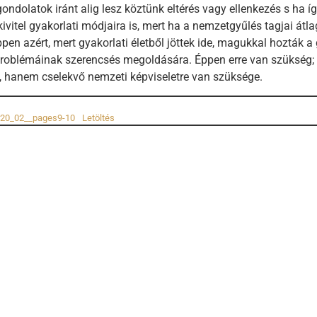
ondolatok iránt alig lesz köztünk eltérés vagy ellenkezés s ha í
kivitel gyakorlati módjaira is, mert ha a nemzetgyűlés tagjai átl
ppen azért, mert gyakorlati életből jöttek ide, magukkal hozták a
 problémáinak szerencsés megoldására. Éppen erre van szüksé
 hanem cselekvő nemzeti képviseletre van szüksége.
20_02__pages9-10
Letöltés