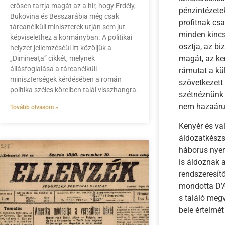
erősen tartja magát az a hir, hogy Erdély,
pénzintézete
Bukovina és Besszarábia még csak
profitnak csa
tárcanélküli miniszterek utján sem jut
minden kincs
képviselethez a kormányban. A politikai
osztja, az bi
helyzet jellemzéséül itt közöljük a
magát, az ken
„Dimineaţa” cikkét, melynek
állásfoglalása a tárcanélküli
rámutat a kü
miniszterségek kérdésében a román
szövetkezett 
politika széles köreiben talál visszhangra.
szétnéznünk 
nem hazaárul
Tovább olvasom »
Kenyér és va
áldozatkészs
háborus nye
is áldoznak 
rendszeresít
mondotta D’A
s találó meg
bele értelmé