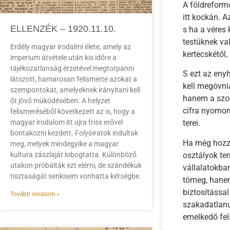
A földreform
itt kockán. A
ELLENZÉK – 1920.11.10.
s ha a véres
testüknek val
Erdély magyar irodalmi élete, amely az
kertecskétől,
imperium átvétele után kis időre a
tájékozatlanság érzetével megtorpanni
S ezt az eny
látszott, hamarosan felismerte azokat a
kell megóvnia
szempontokat, amelyeknek irányitani kell
hanem a szoci
őt jövő müködésében. A helyzet
cifra nyomor
felismeréséből következett az is, hogy a
magyar irodalom itt ujra friss erővel
terei.
bontakozni kezdett. Folyóiratok indultak
Ha még hozzá
meg, melyek mindegyike a magyar
osztályok te
kultura zászlaját lobogtatta. Különböző
utakon próbálták ezt elérni, de szándékuk
vállalatokba
tisztaságát senkisem vonhatta kétségbe.
tömeg, hanem
biztosítással
Tovább olvasom »
szakadatlanul
emelkedő fel