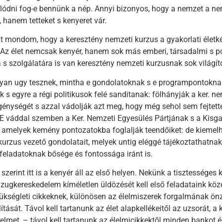
alódni fog-e bennünk a nép. Annyi bizonyos, hogy a nemzet a n
 hanem tetteket s kenyeret vár.
t mondom, hogy a keresztény nemzeti kurzus a gyakorlati életk
. Az élet nemcsak kenyér, hanem sok más emberi, társadalmi s pol
 s szolgálatára is van keresztény nemzeti kurzusnak sok világító
yan ugy tesznek, mintha e gondolatoknak s e programpontokn
 s egyre a régi politikusok felé sanditanak: fölhányják a ker. n
énységét s azzal vádolják azt meg, hogy még sehol sem fejtette
. E váddal szemben a Ker. Nemzeti Egyesülés Pártjának s a Kis
t amelyek kemény pontozatokba foglalják teendőiket: de kieme
 kurzus vezető gondolatait, melyek untig eléggé tájékoztathatnak
feladatoknak bősége és fontossága iránt is.
zerint itt is a kenyér áll az első helyen. Nekünk a tisztességes
 zugkereskedelem kíméletlen üldözését kell első feladataink köz
zükségleti cikkeknek, különösen az élelmiszerek forgalmának önz
ítását. Távol kell tartanunk az élet alapkellékeitől az uzsorát, a
elmet, – távol kell tartanunk az élelmicikkektől minden bankot 