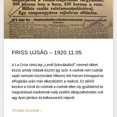
FRISS UJSÁG – 1920.11.05
A La Croix cimü lap „Levél Szlovákiából” cimmel cikket
közöl, amely többek között igy szól: A csehek nem tudták
saját nemzeti ösztönüket fékezni; két-három hónappal ez
elfoglalás után már elkezdödött a reakció. Ez időtől
kezdve a tótok és rutének a csehek ellen oly gyülölettel és
megvetéssel viseltetnek mely ezelőtt elképzelhetetlen volt
egy ilyen jámbor és békeszerető népnél.
TOVÁBB OLVASOM »